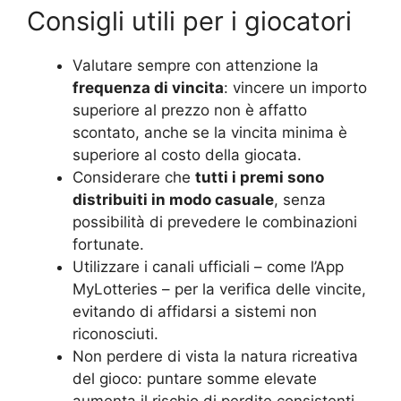
Consigli utili per i giocatori
Valutare sempre con attenzione la
frequenza di vincita
: vincere un importo
superiore al prezzo non è affatto
scontato, anche se la vincita minima è
superiore al costo della giocata.
Considerare che
tutti i premi sono
distribuiti in modo casuale
, senza
possibilità di prevedere le combinazioni
fortunate.
Utilizzare i canali ufficiali – come l’App
MyLotteries – per la verifica delle vincite,
evitando di affidarsi a sistemi non
riconosciuti.
Non perdere di vista la natura ricreativa
del gioco: puntare somme elevate
aumenta il rischio di perdite consistenti.