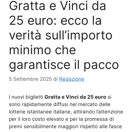
Gratta e Vinci da
25 euro: ecco la
verità sull’importo
minimo che
garantisce il pacco
5 Settembre 2025
di
Redazione
I nuovi biglietti
Gratta e Vinci da 25 euro
si
sono rapidamente diffusi nel mercato delle
lotterie istantanee italiane, attirando l’attenzione
per il loro costo elevato e per la promessa di
premi sensibilmente maggiori rispetto alle fasce