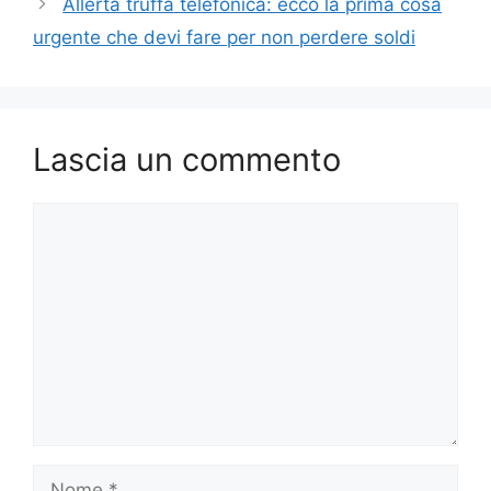
Allerta truffa telefonica: ecco la prima cosa
urgente che devi fare per non perdere soldi
Lascia un commento
Commento
Nome