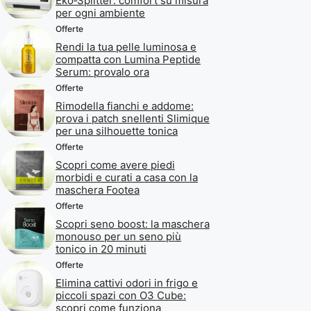
Eko‑Splitter: comfort su misura
per ogni ambiente
Offerte
Rendi la tua pelle luminosa e
compatta con Lumina Peptide
Serum: provalo ora
Offerte
Rimodella fianchi e addome:
prova i patch snellenti Slimique
per una silhouette tonica
Offerte
Scopri come avere piedi
morbidi e curati a casa con la
maschera Footea
Offerte
Scopri seno boost: la maschera
monouso per un seno più
tonico in 20 minuti
Offerte
Elimina cattivi odori in frigo e
piccoli spazi con O3 Cube:
scopri come funziona